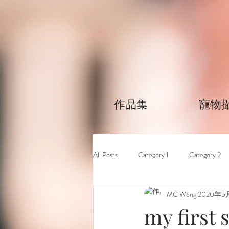
作品集
​寵物
All Posts
Category 1
Category 2
MC Wong
2020年5
my first 