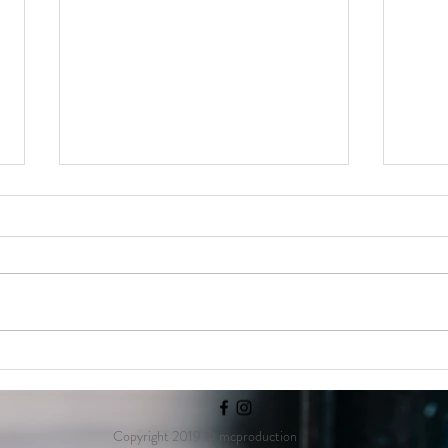
Pet Photography Day Tour
NEW 
Copyright 2019 © mcproduction